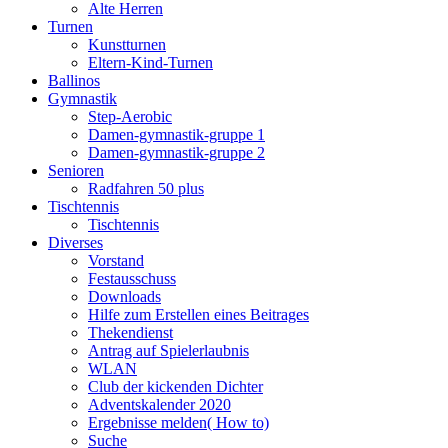
Alte Herren
Turnen
Kunstturnen
Eltern-Kind-Turnen
Ballinos
Gymnastik
Step-Aerobic
Damen-gymnastik-gruppe 1
Damen-gymnastik-gruppe 2
Senioren
Radfahren 50 plus
Tischtennis
Tischtennis
Diverses
Vorstand
Festausschuss
Downloads
Hilfe zum Erstellen eines Beitrages
Thekendienst
Antrag auf Spielerlaubnis
WLAN
Club der kickenden Dichter
Adventskalender 2020
Ergebnisse melden( How to)
Suche