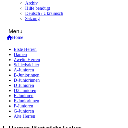
Archiv
Hilfe benötigt
Deutsch / Ukrainisch
Satzung
Menu
Home
Erste Herren
Damen
Zweite Herren
Schiedsrichter
A-Junioren
B-Juniorinnen
D-Juniorinnen
D-Junioren
D2-Junioren
E-Junioren
E-Juniorinnen
F-Junioren
G-Junioren
Alte Herren