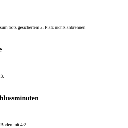
um trotz gesichertem 2. Platz nichts anbrennen.
e
:3.
chlussminuten
Boden mit 4:2.