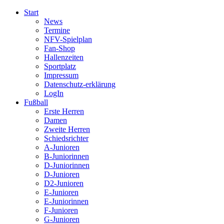
Start
News
Termine
NFV-Spielplan
Fan-Shop
Hallenzeiten
Sportplatz
Impressum
Datenschutz-erklärung
LogIn
Fußball
Erste Herren
Damen
Zweite Herren
Schiedsrichter
A-Junioren
B-Juniorinnen
D-Juniorinnen
D-Junioren
D2-Junioren
E-Junioren
E-Juniorinnen
F-Junioren
G-Junioren