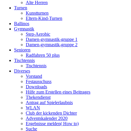
Alte Herren
Turnen
Kunstturnen
Eltern-Kind-Turnen
Ballinos
Gymnastik
Step-Aerobic
Damen-gymnastik-gruppe 1
Damen-gymnastik-gruppe 2
Senioren
Radfahren 50 plus
Tischtennis
Tischtennis
Diverses
Vorstand
Festausschuss
Downloads
Hilfe zum Erstellen eines Beitrages
Thekendienst
Antrag auf Spielerlaubnis
WLAN
Club der kickenden Dichter
Adventskalender 2020
Ergebnisse melden( How to)
Suche