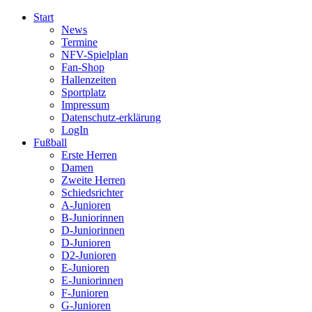
Start
News
Termine
NFV-Spielplan
Fan-Shop
Hallenzeiten
Sportplatz
Impressum
Datenschutz-erklärung
LogIn
Fußball
Erste Herren
Damen
Zweite Herren
Schiedsrichter
A-Junioren
B-Juniorinnen
D-Juniorinnen
D-Junioren
D2-Junioren
E-Junioren
E-Juniorinnen
F-Junioren
G-Junioren