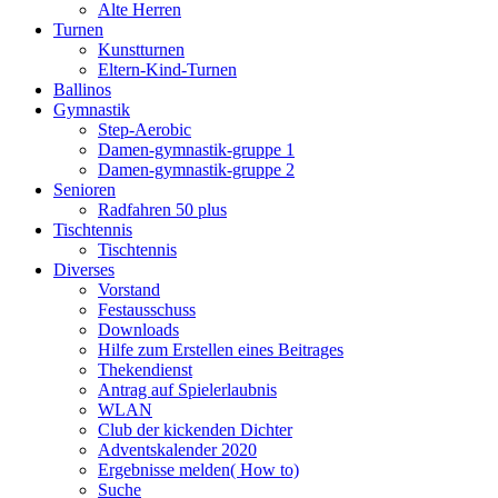
Alte Herren
Turnen
Kunstturnen
Eltern-Kind-Turnen
Ballinos
Gymnastik
Step-Aerobic
Damen-gymnastik-gruppe 1
Damen-gymnastik-gruppe 2
Senioren
Radfahren 50 plus
Tischtennis
Tischtennis
Diverses
Vorstand
Festausschuss
Downloads
Hilfe zum Erstellen eines Beitrages
Thekendienst
Antrag auf Spielerlaubnis
WLAN
Club der kickenden Dichter
Adventskalender 2020
Ergebnisse melden( How to)
Suche