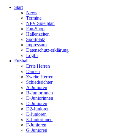
Start
News
Termine
NFV-Spielplan
Fan-Shop
Hallenzeiten
Sportplatz
Impressum
Datenschutz-erklärung
LogIn
Fußball
Erste Herren
Damen
Zweite Herren
Schiedsrichter
A-Junioren
B-Juniorinnen
D-Juniorinnen
D-Junioren
D2-Junioren
E-Junioren
E-Juniorinnen
F-Junioren
G-Junioren