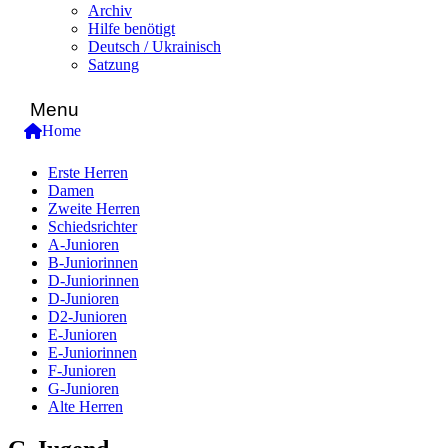
Archiv
Hilfe benötigt
Deutsch / Ukrainisch
Satzung
Menu
Home
Erste Herren
Damen
Zweite Herren
Schiedsrichter
A-Junioren
B-Juniorinnen
D-Juniorinnen
D-Junioren
D2-Junioren
E-Junioren
E-Juniorinnen
F-Junioren
G-Junioren
Alte Herren