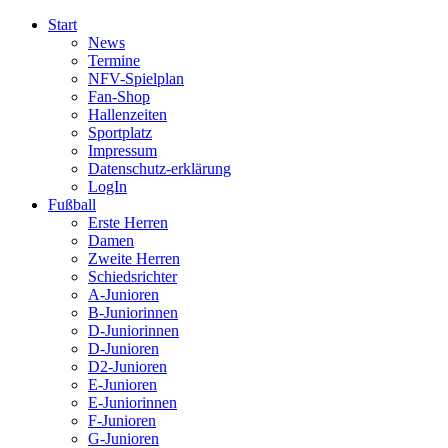
Start
News
Termine
NFV-Spielplan
Fan-Shop
Hallenzeiten
Sportplatz
Impressum
Datenschutz-erklärung
LogIn
Fußball
Erste Herren
Damen
Zweite Herren
Schiedsrichter
A-Junioren
B-Juniorinnen
D-Juniorinnen
D-Junioren
D2-Junioren
E-Junioren
E-Juniorinnen
F-Junioren
G-Junioren