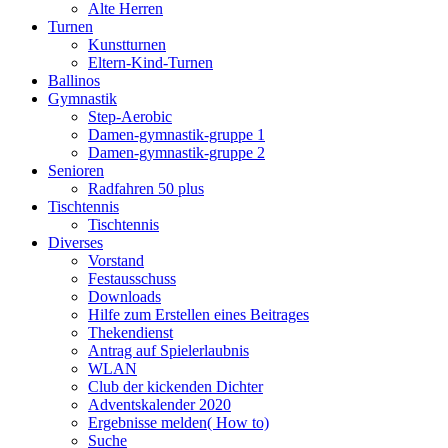
Alte Herren
Turnen
Kunstturnen
Eltern-Kind-Turnen
Ballinos
Gymnastik
Step-Aerobic
Damen-gymnastik-gruppe 1
Damen-gymnastik-gruppe 2
Senioren
Radfahren 50 plus
Tischtennis
Tischtennis
Diverses
Vorstand
Festausschuss
Downloads
Hilfe zum Erstellen eines Beitrages
Thekendienst
Antrag auf Spielerlaubnis
WLAN
Club der kickenden Dichter
Adventskalender 2020
Ergebnisse melden( How to)
Suche