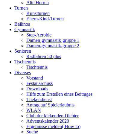
Alte Herren
Turnen
Kunstturnen
Eltern-Kind-Turnen
Ballinos
Gymnastik
Step-Aerobic
Damen-gymnastik-gruppe 1
Damen-gymnastik-gruppe 2
Senioren
Radfahren 50 plus
Tischtennis
Tischtennis
Diverses
Vorstand
Festausschuss
Downloads
Hilfe zum Erstellen eines Beitrages
Thekendienst
Antrag auf Spielerlaubnis
WLAN
Club der kickenden Dichter
Adventskalender 2020
Ergebnisse melden( How to)
Suche