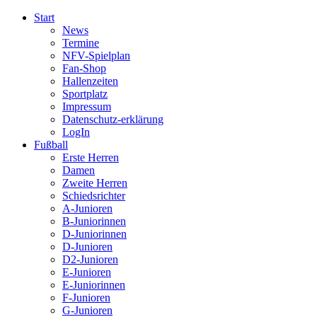
Start
News
Termine
NFV-Spielplan
Fan-Shop
Hallenzeiten
Sportplatz
Impressum
Datenschutz-erklärung
LogIn
Fußball
Erste Herren
Damen
Zweite Herren
Schiedsrichter
A-Junioren
B-Juniorinnen
D-Juniorinnen
D-Junioren
D2-Junioren
E-Junioren
E-Juniorinnen
F-Junioren
G-Junioren