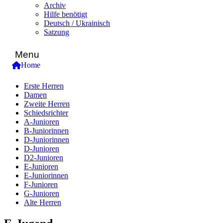
Archiv
Hilfe benötigt
Deutsch / Ukrainisch
Satzung
Menu
Home
Erste Herren
Damen
Zweite Herren
Schiedsrichter
A-Junioren
B-Juniorinnen
D-Juniorinnen
D-Junioren
D2-Junioren
E-Junioren
E-Juniorinnen
F-Junioren
G-Junioren
Alte Herren