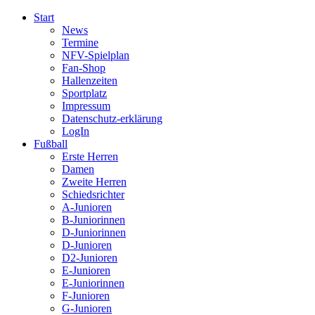
Start
News
Termine
NFV-Spielplan
Fan-Shop
Hallenzeiten
Sportplatz
Impressum
Datenschutz-erklärung
LogIn
Fußball
Erste Herren
Damen
Zweite Herren
Schiedsrichter
A-Junioren
B-Juniorinnen
D-Juniorinnen
D-Junioren
D2-Junioren
E-Junioren
E-Juniorinnen
F-Junioren
G-Junioren