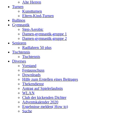
Alte Herren
Turnen
Kunstturnen
Eltern-Kind-Turnen
Ballinos
Gymnastik
Step-Aerobic
Damen-gymnastik-gruppe 1
Damen-gymnastik-gruppe 2
Senioren
Radfahren 50 plus
Tischtennis
Tischtennis
Diverses
Vorstand
Festausschuss
Downloads
Hilfe zum Erstellen eines Beitrages
Thekendienst
Antrag auf Spielerlaubnis
WLAN
Club der kickenden Dichter
Adventskalender 2020
Ergebnisse melden( How to)
Suche