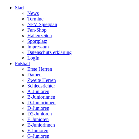
Start
News
Termine
NFV-Spielplan
Fan-Shop
Hallenzeiten
Sportplatz
Impressum
Datenschutz-erklärung
LogIn
Fußball
Erste Herren
Damen
Zweite Herren
Schiedsrichter
A-Junioren
B-Juniorinnen
D-Juniorinnen
D-Junioren
D2-Junioren
E-Junioren
E-Juniorinnen
F-Junioren
G-Junioren