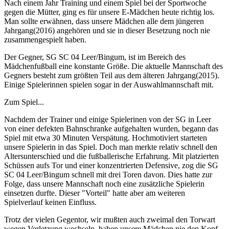
Nach einem Jahr Training und einem Spiel bei der Sportwoche
gegen die Mütter, ging es für unsere E-Mädchen heute richtig los.
Man sollte erwähnen, dass unsere Mädchen alle dem jüngeren
Jahrgang(2016) angehören und sie in dieser Besetzung noch nie
zusammengespielt haben.
Der Gegner, SG SC 04 Leer/Bingum, ist im Bereich des
Mädchenfußball eine konstante Größe. Die aktuelle Mannschaft des
Gegners besteht zum größten Teil aus dem älteren Jahrgang(2015).
Einige Spielerinnen spielen sogar in der Auswahlmannschaft mit.
Zum Spiel...
Nachdem der Trainer und einige Spielerinen von der SG in Leer
von einer defekten Bahnschranke aufgehalten wurden, begann das
Spiel mit etwa 30 Minuten Verspätung. Hochmotiviert starteten
unsere Spielerin in das Spiel. Doch man merkte relativ schnell den
Altersunterschied und die fußballerische Erfahrung. Mit platzierten
Schüssen aufs Tor und einer konzentrierten Defensive, zog die SG
SC 04 Leer/Bingum schnell mit drei Toren davon. Dies hatte zur
Folge, dass unsere Mannschaft noch eine zusätzliche Spielerin
einsetzen durfte. Dieser "Vorteil" hatte aber am weiteren
Spielverlauf keinen Einfluss.
Trotz der vielen Gegentor, wir mußten auch zweimal den Torwart
wegen Verletzung wechseln, haben unsere Mädchen nie den Kopf