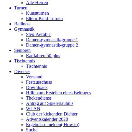
Alte Herren
Turnen
Kunstturnen
Eltern-Kind-Turnen
Ballinos
Gymnastik
Step-Aerobic
Damen-gymnastik-gruppe 1
Damen-gymnastik-gruppe 2
Senioren
Radfahren 50 plus
Tischtennis
Tischtennis
Diverses
Vorstand
Festausschuss
Downloads
Hilfe zum Erstellen eines Beitrages
Thekendienst
Antrag auf Spielerlaubnis
WLAN
Club der kickenden Dichter
Adventskalender 2020
Ergebnisse melden( How to)
Suche