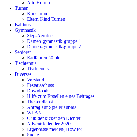
Alte Herren
Turnen
Kunstturnen
Eltern-Kind-Turnen
Ballinos
Gymnastik
Step-Aerobic
Damen-gymnastik-gruppe 1
Damen-gymnastik-gruppe 2
Senioren
Radfahren 50 plus
Tischtennis
Tischtennis
Diverses
Vorstand
Festausschuss
Downloads
Hilfe zum Erstellen eines Beitrages
Thekendienst
Antrag auf Spielerlaubnis
WLAN
Club der kickenden Dichter
Adventskalender 2020
Ergebnisse melden( How to)
Suche