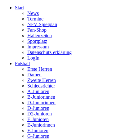
Start
News
Termine
NFV-Spielplan
Fan-Shop
Hallenzeiten
Sportplatz
Impressum
Datenschutz-erklärung
LogIn
Fußball
Erste Herren
Damen
Zweite Herren
Schiedsrichter
A-Junioren
B-Juniorinnen
D-Juniorinnen
D-Junioren
D2-Junioren
E-Junioren
E-Juniorinnen
F-Junioren
G-Junioren