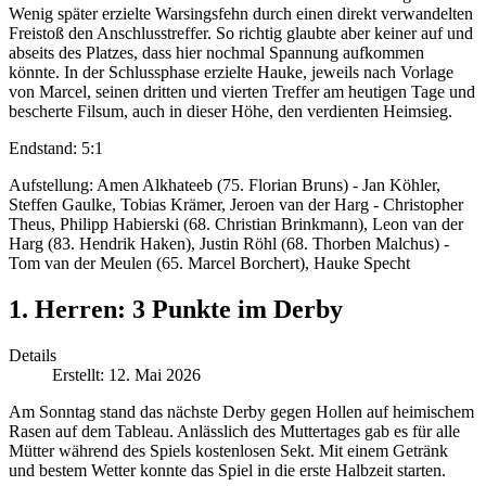
Wenig später erzielte Warsingsfehn durch einen direkt verwandelten
Freistoß den Anschlusstreffer. So richtig glaubte aber keiner auf und
abseits des Platzes, dass hier nochmal Spannung aufkommen
könnte. In der Schlussphase erzielte Hauke, jeweils nach Vorlage
von Marcel, seinen dritten und vierten Treffer am heutigen Tage und
bescherte Filsum, auch in dieser Höhe, den verdienten Heimsieg.
Endstand: 5:1
Aufstellung: Amen Alkhateeb (75. Florian Bruns) - Jan Köhler,
Steffen Gaulke, Tobias Krämer, Jeroen van der Harg - Christopher
Theus, Philipp Habierski (68. Christian Brinkmann), Leon van der
Harg (83. Hendrik Haken), Justin Röhl (68. Thorben Malchus) -
Tom van der Meulen (65. Marcel Borchert), Hauke Specht
1. Herren: 3 Punkte im Derby
Details
Erstellt: 12. Mai 2026
Am Sonntag stand das nächste Derby gegen Hollen auf heimischem
Rasen auf dem Tableau. Anlässlich des Muttertages gab es für alle
Mütter während des Spiels kostenlosen Sekt. Mit einem Getränk
und bestem Wetter konnte das Spiel in die erste Halbzeit starten.