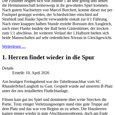
Die Filsumer zeigten sich von Minute 1 an sehr griffig und ließen
die Heimmannschaft keineswegs in ihr gewohntes Spiel kommen.
Nach gutem Nachsetzen von Marcel Borchert, konnte dieser nur per
Foulspiel gestoppt werden, der Schiedsrichter entschied auf
Strafstoß und Hauke Specht verwandelte eiskalt zur 0:1 Führung.
Nach einer knappen halben Stunde erzielte Borssum den Ausgleich,
nach einer Flanke landete der Ball beim Gästestürmer, der trocken
zum 1:1 abschloss. Im weiteren Verlauf der 1.Halbzeit hielten sich
beide Mannschaften auf sehr ordentlichen Niveau in Gleichgewicht.
Weiterlesen …
1. Herren findet wieder in die Spur
Details
Erstellt: 10. April 2026
Am heutigen Freitagabend war der Tabellennachbar vom SC
Rhauderfehn/Langholt zu Gast. Gespielt wurde auf unserem B-Platz
unter der neu installierten Flutlichtanlage.
Filsum kam gut ins Spiel und dominierte über weite Strecken die
Partie. Trotz einiger Verletzungssorgen stand eine gute Truppe auf
dem Platz und das war von Beginn an zu sehen. Die Hausherren
kamen immer wieder in gute Abschlusspositionen, doch am Ende