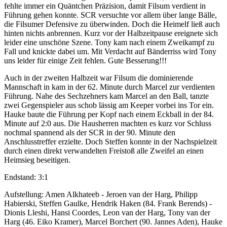
fehlte immer ein Quäntchen Präzision, damit Filsum verdient in
Führung gehen konnte. SCR versuchte vor allem über lange Bälle,
die Filsumer Defensive zu überwinden. Doch die Heimelf ließ auch
hinten nichts anbrennen. Kurz vor der Halbzeitpause ereignete sich
leider eine unschöne Szene. Tony kam nach einem Zweikampf zu
Fall und knickte dabei um. Mit Verdacht auf Bänderriss wird Tony
uns leider für einige Zeit fehlen. Gute Besserung!!!
Auch in der zweiten Halbzeit war Filsum die dominierende
Mannschaft in kam in der 62. Minute durch Marcel zur verdienten
Führung. Nahe des Sechzehners kam Marcel an den Ball, tanzte
zwei Gegenspieler aus schob lässig am Keeper vorbei ins Tor ein.
Hauke baute die Führung per Kopf nach einem Eckball in der 84.
Minute auf 2:0 aus. Die Hausherren machten es kurz vor Schluss
nochmal spannend als der SCR in der 90. Minute den
Anschlusstreffer erzielte. Doch Steffen konnte in der Nachspielzeit
durch einen direkt verwandelten Freistoß alle Zweifel an einen
Heimsieg beseitigen.
Endstand: 3:1
Aufstellung: Amen Alkhateeb - Jeroen van der Harg, Philipp
Habierski, Steffen Gaulke, Hendrik Haken (84. Frank Berends) -
Dionis Lleshi, Hansi Coordes, Leon van der Harg, Tony van der
Harg (46. Eiko Kramer), Marcel Borchert (90. Jannes Aden), Hauke