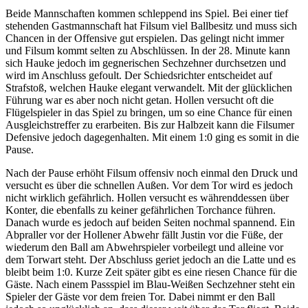
Beide Mannschaften kommen schleppend ins Spiel. Bei einer tief
stehenden Gastmannschaft hat Filsum viel Ballbesitz und muss sich
Chancen in der Offensive gut erspielen. Das gelingt nicht immer
und Filsum kommt selten zu Abschlüssen. In der 28. Minute kann
sich Hauke jedoch im gegnerischen Sechzehner durchsetzen und
wird im Anschluss gefoult. Der Schiedsrichter entscheidet auf
Strafstoß, welchen Hauke elegant verwandelt. Mit der glücklichen
Führung war es aber noch nicht getan. Hollen versucht oft die
Flügelspieler in das Spiel zu bringen, um so eine Chance für einen
Ausgleichstreffer zu erarbeiten. Bis zur Halbzeit kann die Filsumer
Defensive jedoch dagegenhalten. Mit einem 1:0 ging es somit in die
Pause.
Nach der Pause erhöht Filsum offensiv noch einmal den Druck und
versucht es über die schnellen Außen. Vor dem Tor wird es jedoch
nicht wirklich gefährlich. Hollen versucht es währenddessen über
Konter, die ebenfalls zu keiner gefährlichen Torchance führen.
Danach wurde es jedoch auf beiden Seiten nochmal spannend. Ein
Abpraller vor der Hollener Abwehr fällt Justin vor die Füße, der
wiederum den Ball am Abwehrspieler vorbeilegt und alleine vor
dem Torwart steht. Der Abschluss geriet jedoch an die Latte und es
bleibt beim 1:0. Kurze Zeit später gibt es eine riesen Chance für die
Gäste. Nach einem Passspiel im Blau-Weißen Sechzehner steht ein
Spieler der Gäste vor dem freien Tor. Dabei nimmt er den Ball