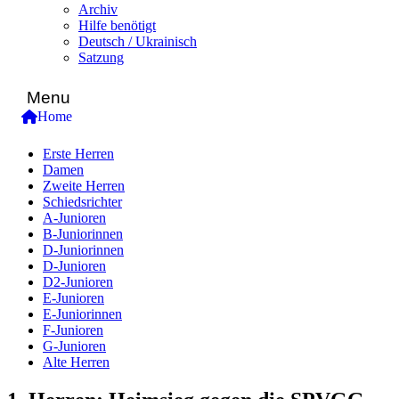
Archiv
Hilfe benötigt
Deutsch / Ukrainisch
Satzung
Menu
Home
Erste Herren
Damen
Zweite Herren
Schiedsrichter
A-Junioren
B-Juniorinnen
D-Juniorinnen
D-Junioren
D2-Junioren
E-Junioren
E-Juniorinnen
F-Junioren
G-Junioren
Alte Herren