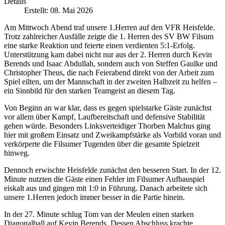
Details
Erstellt: 08. Mai 2026
Am Mittwoch Abend traf unsere 1.Herren auf den VFR Heisfelde.
Trotz zahlreicher Ausfälle zeigte die 1. Herren des SV BW Filsum
eine starke Reaktion und feierte einen verdienten 5:1-Erfolg.
Unterstützung kam dabei nicht nur aus der 2. Herren durch Kevin
Berends und Isaac Abdullah, sondern auch von Steffen Gaulke und
Christopher Theus, die nach Feierabend direkt von der Arbeit zum
Spiel eilten, um der Mannschaft in der zweiten Halbzeit zu helfen –
ein Sinnbild für den starken Teamgeist an diesem Tag.
Von Beginn an war klar, dass es gegen spielstarke Gäste zunächst
vor allem über Kampf, Laufbereitschaft und defensive Stabilität
gehen würde. Besonders Linksverteidiger Thorben Malchus ging
hier mit großem Einsatz und Zweikampfstärke als Vorbild voran und
verkörperte die Filsumer Tugenden über die gesamte Spielzeit
hinweg.
Dennoch erwischte Heisfelde zunächst den besseren Start. In der 12.
Minute nutzten die Gäste einen Fehler im Filsumer Aufbauspiel
eiskalt aus und gingen mit 1:0 in Führung. Danach arbeitete sich
unsere 1.Herren jedoch immer besser in die Partie hinein.
In der 27. Minute schlug Tom van der Meulen einen starken
Diagonalball auf Kevin Berends. Dessen Abschluss krachte