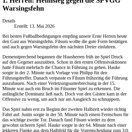
1. Herren: Heimsieg gegen die SPVGG
Warsingsfehn
Details
Erstellt: 13. Mai 2026
Bei besten Fußballbedingungen empfing unsere Erste Herren heute
den Gast aus Warsingsfehn. Filsum wollte die gute Form bestätigen
und auch gegen Warsingsfehn den nächsten Dreier einfahren.
Demenstprechend begannen die Hausherren früh im Spiel Druck
auf den Gegener auszuüben. Schon in den ersten Offensivaktionen
hatte Filsum mehrfach die Chance in Führung zu gehen. Hauke
sorgte in der 2. Minute nach Vorlage von Philipp für den
Führungstreffer. Danach verpasste es Filsum frühzeitig die Führung
auszubauen. Nach einer Verletzungsunterbrechung in der 15.
Minute war auch ein Bruch im Filsumer Spiel zu erkennen. Die
anfängliche Dominanz ließ nach. Doch von den Gästen kam in der
Offensive zu wenig, um auch nur am Ausgleich zu schnuppern.
Das Spiel nahm erst zu Beginn der zweiten Halbzeit wieder richtig
Fahrt auf. Justin sorgte in der 50. Minute nach einem Fernschuss für
das wichtige zweite Tor. Danach fand Filsum wieder zu dem
gewohnt sicheren Spiel. Hauke sorgte in der 64. Minute nach einer
lekkeren Flanke aus dem Halbfeld für die Vorentscheidung zum 3:0.