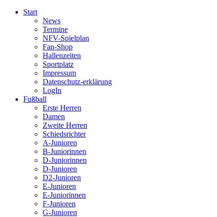
Start
News
Termine
NFV-Spielplan
Fan-Shop
Hallenzeiten
Sportplatz
Impressum
Datenschutz-erklärung
LogIn
Fußball
Erste Herren
Damen
Zweite Herren
Schiedsrichter
A-Junioren
B-Juniorinnen
D-Juniorinnen
D-Junioren
D2-Junioren
E-Junioren
E-Juniorinnen
F-Junioren
G-Junioren