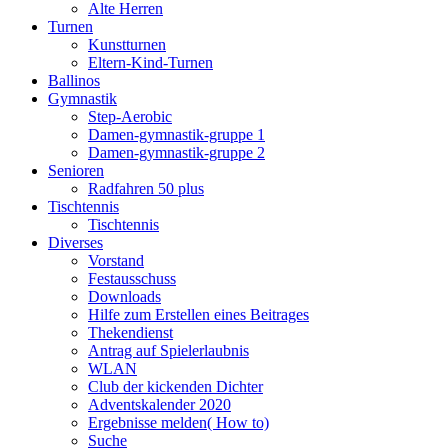
Alte Herren
Turnen
Kunstturnen
Eltern-Kind-Turnen
Ballinos
Gymnastik
Step-Aerobic
Damen-gymnastik-gruppe 1
Damen-gymnastik-gruppe 2
Senioren
Radfahren 50 plus
Tischtennis
Tischtennis
Diverses
Vorstand
Festausschuss
Downloads
Hilfe zum Erstellen eines Beitrages
Thekendienst
Antrag auf Spielerlaubnis
WLAN
Club der kickenden Dichter
Adventskalender 2020
Ergebnisse melden( How to)
Suche