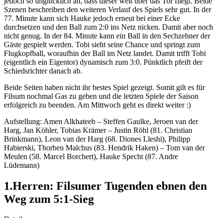
jedoch so unglücklich an, dass dieser weit über das Tor fliegt. Beide
Szenen beschreiben den weiteren Verlauf des Spiels sehr gut. In der
77. Minute kann sich Hauke jedoch erneut bei einer Ecke
durchsetzen und den Ball zum 2:0 ins Netz nicken. Damit aber noch
nicht genug. In der 84. Minute kann ein Ball in den Sechzehner der
Gäste gespielt werden. Tobi sieht seine Chance und springt zum
Flugkopfball, woraufhin der Ball im Netz landet. Damit trifft Tobi
(eigentlich ein Eigentor) dynamisch zum 3:0. Pünktlich pfeift der
Schiedsrichter danach ab.
Beide Seiten haben nicht ihr bestes Spiel gezeigt. Somit gilt es für
Filsum nochmal Gas zu geben und die letzten Spiele der Saison
erfolgreich zu beenden. Am Mittwoch geht es direkt weiter :)
Aufstellung: Amen Alkhateeb – Steffen Gaulke, Jeroen van der
Harg, Jan Köhler, Tobias Krämer – Justin Röhl (81. Christian
Brinkmann), Leon van der Harg (68. Diones Lleshi), Philipp
Habierski, Thorben Malchus (83. Hendrik Haken) – Tom van der
Meulen (58. Marcel Borchert), Hauke Specht (87. Andre
Lüdemann)
1.Herren: Filsumer Tugenden ebnen den
Weg zum 5:1-Sieg