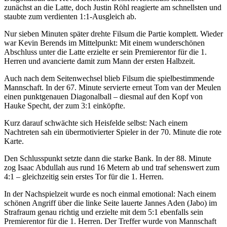
zunächst an die Latte, doch Justin Röhl reagierte am schnellsten und
staubte zum verdienten 1:1-Ausgleich ab.
Nur sieben Minuten später drehte Filsum die Partie komplett. Wieder
war Kevin Berends im Mittelpunkt: Mit einem wunderschönen
Abschluss unter die Latte erzielte er sein Premierentor für die 1.
Herren und avancierte damit zum Mann der ersten Halbzeit.
Auch nach dem Seitenwechsel blieb Filsum die spielbestimmende
Mannschaft. In der 67. Minute servierte erneut Tom van der Meulen
einen punktgenauen Diagonalball – diesmal auf den Kopf von
Hauke Specht, der zum 3:1 einköpfte.
Kurz darauf schwächte sich Heisfelde selbst: Nach einem
Nachtreten sah ein übermotivierter Spieler in der 70. Minute die rote
Karte.
Den Schlusspunkt setzte dann die starke Bank. In der 88. Minute
zog Isaac Abdullah aus rund 16 Metern ab und traf sehenswert zum
4:1 – gleichzeitig sein erstes Tor für die 1. Herren.
In der Nachspielzeit wurde es noch einmal emotional: Nach einem
schönen Angriff über die linke Seite lauerte Jannes Aden (Jabo) im
Strafraum genau richtig und erzielte mit dem 5:1 ebenfalls sein
Premierentor für die 1. Herren. Der Treffer wurde von Mannschaft