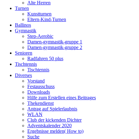
Alte Herren
Turnen
Kunstturnen
Eltern-Kind-Turnen
Ballinos
Gymnastik
Step-Aerobic
Damen-gymnastik-gruppe 1
Damen-gymnastik-gruppe 2
Senioren
Radfahren 50 plus
Tischtennis
Tischtennis
Diverses
Vorstand
Festausschuss
Downloads
Hilfe zum Erstellen eines Beitrages
Thekendienst
Antrag auf Spielerlaubnis
WLAN
Club der kickenden Dichter
Adventskalender 2020
Ergebnisse melden( How to)
Suche