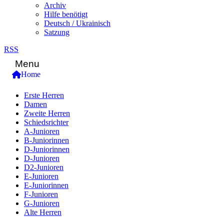
Archiv
Hilfe benötigt
Deutsch / Ukrainisch
Satzung
RSS
Menu
Home
Erste Herren
Damen
Zweite Herren
Schiedsrichter
A-Junioren
B-Juniorinnen
D-Juniorinnen
D-Junioren
D2-Junioren
E-Junioren
E-Juniorinnen
F-Junioren
G-Junioren
Alte Herren