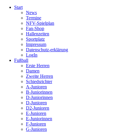
Start
News
Termine
NFV-Spielplan
Fan-Shop
Hallenzeiten
Sportplatz
Impressum
Datenschutz-erklärung
LogIn
Fußball
Erste Herren
Damen
Zweite Herren
Schiedsrichter
A-Junioren
B-Juniorinnen
D-Juniorinnen
D-Junioren
D2-Junioren
E-Junioren
E-Juniorinnen
F-Junioren
G-Junioren