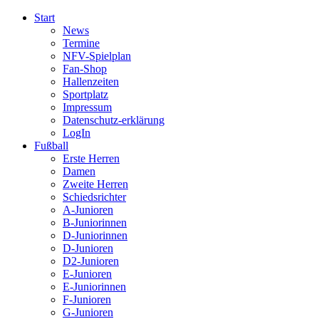
Start
News
Termine
NFV-Spielplan
Fan-Shop
Hallenzeiten
Sportplatz
Impressum
Datenschutz-erklärung
LogIn
Fußball
Erste Herren
Damen
Zweite Herren
Schiedsrichter
A-Junioren
B-Juniorinnen
D-Juniorinnen
D-Junioren
D2-Junioren
E-Junioren
E-Juniorinnen
F-Junioren
G-Junioren