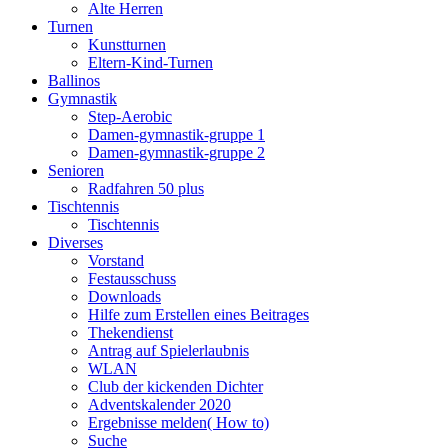
Alte Herren
Turnen
Kunstturnen
Eltern-Kind-Turnen
Ballinos
Gymnastik
Step-Aerobic
Damen-gymnastik-gruppe 1
Damen-gymnastik-gruppe 2
Senioren
Radfahren 50 plus
Tischtennis
Tischtennis
Diverses
Vorstand
Festausschuss
Downloads
Hilfe zum Erstellen eines Beitrages
Thekendienst
Antrag auf Spielerlaubnis
WLAN
Club der kickenden Dichter
Adventskalender 2020
Ergebnisse melden( How to)
Suche