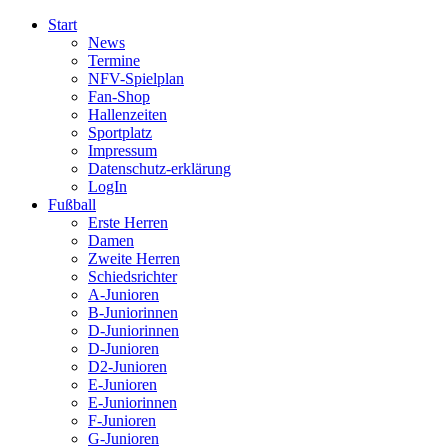
Start
News
Termine
NFV-Spielplan
Fan-Shop
Hallenzeiten
Sportplatz
Impressum
Datenschutz-erklärung
LogIn
Fußball
Erste Herren
Damen
Zweite Herren
Schiedsrichter
A-Junioren
B-Juniorinnen
D-Juniorinnen
D-Junioren
D2-Junioren
E-Junioren
E-Juniorinnen
F-Junioren
G-Junioren