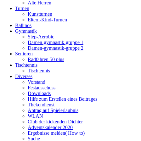
Alte Herren
Turnen
Kunstturnen
Eltern-Kind-Turnen
Ballinos
Gymnastik
Step-Aerobic
Damen-gymnastik-gruppe 1
Damen-gymnastik-gruppe 2
Senioren
Radfahren 50 plus
Tischtennis
Tischtennis
Diverses
Vorstand
Festausschuss
Downloads
Hilfe zum Erstellen eines Beitrages
Thekendienst
Antrag auf Spielerlaubnis
WLAN
Club der kickenden Dichter
Adventskalender 2020
Ergebnisse melden( How to)
Suche